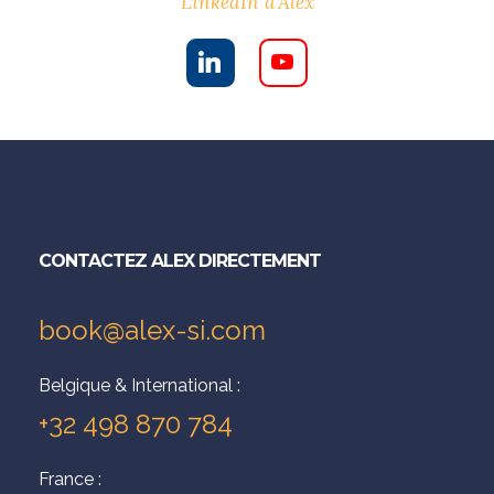
LinkedIn d'Alex
CONTACTEZ ALEX DIRECTEMENT
book@alex-si.com
Belgique & International :
+32 498 870 784
France :